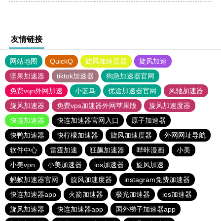
友情链接
网站地图
QuickQ
旋风加速度器
旋风加速
坚果加速器
tiktok加速器
狗急加速器官网
免费vqn外网加速
小蓝鸟
优途加速器官网
风驰加速器
旋风加速器
免费vps加速器外网苹果版
旋风加速度器
快连加速器
快连加速器官网入口
原子加速器
快鸭加速器
快柠檬加速器
旋风加速度器
外网网址导航
软件中心
雷霆加速
狂飙加速器
哔咔漫画
小美
小美vpn
小美加速器
ios加速器
旋风加速
蚂蚁加速器官网
旋风加速度器
instagram免费加速器
快连加速器app
火箭加速器
极光加速器
ios加速器
旋风加速器
快连加速器app
国外梯子加速器app