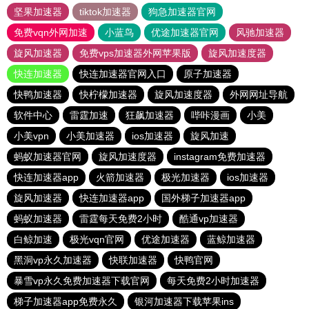
坚果加速器
tiktok加速器
狗急加速器官网
免费vqn外网加速
小蓝鸟
优途加速器官网
风驰加速器
旋风加速器
免费vps加速器外网苹果版
旋风加速度器
快连加速器
快连加速器官网入口
原子加速器
快鸭加速器
快柠檬加速器
旋风加速度器
外网网址导航
软件中心
雷霆加速
狂飙加速器
哔咔漫画
小美
小美vpn
小美加速器
ios加速器
旋风加速
蚂蚁加速器官网
旋风加速度器
instagram免费加速器
快连加速器app
火箭加速器
极光加速器
ios加速器
旋风加速器
快连加速器app
国外梯子加速器app
蚂蚁加速器
雷霆每天免费2小时
酷通vp加速器
白鲸加速
极光vqn官网
优途加速器
蓝鲸加速器
黑洞vp永久加速器
快联加速器
快鸭官网
暴雪vp永久免费加速器下载官网
每天免费2小时加速器
梯子加速器app免费永久
银河加速器下载苹果ins