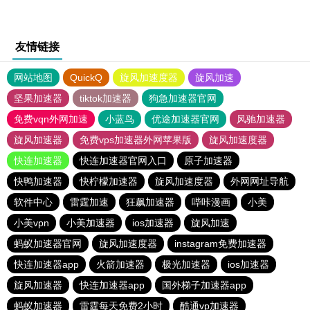
友情链接
网站地图
QuickQ
旋风加速度器
旋风加速
坚果加速器
tiktok加速器
狗急加速器官网
免费vqn外网加速
小蓝鸟
优途加速器官网
风驰加速器
旋风加速器
免费vps加速器外网苹果版
旋风加速度器
快连加速器
快连加速器官网入口
原子加速器
快鸭加速器
快柠檬加速器
旋风加速度器
外网网址导航
软件中心
雷霆加速
狂飙加速器
哔咔漫画
小美
小美vpn
小美加速器
ios加速器
旋风加速
蚂蚁加速器官网
旋风加速度器
instagram免费加速器
快连加速器app
火箭加速器
极光加速器
ios加速器
旋风加速器
快连加速器app
国外梯子加速器app
蚂蚁加速器
雷霆每天免费2小时
酷通vp加速器