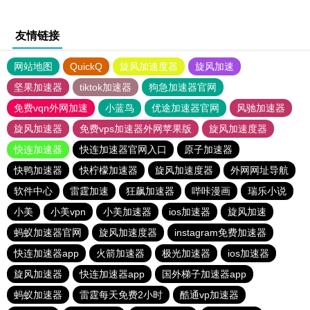
友情链接
网站地图
QuickQ
旋风加速度器
旋风加速
坚果加速器
tiktok加速器
狗急加速器官网
免费vqn外网加速
小蓝鸟
优途加速器官网
风驰加速器
旋风加速器
免费vps加速器外网苹果版
旋风加速度器
快连加速器
快连加速器官网入口
原子加速器
快鸭加速器
快柠檬加速器
旋风加速度器
外网网址导航
软件中心
雷霆加速
狂飙加速器
哔咔漫画
瑞乐小说
小美
小美vpn
小美加速器
ios加速器
旋风加速
蚂蚁加速器官网
旋风加速度器
instagram免费加速器
快连加速器app
火箭加速器
极光加速器
ios加速器
旋风加速器
快连加速器app
国外梯子加速器app
蚂蚁加速器
雷霆每天免费2小时
酷通vp加速器