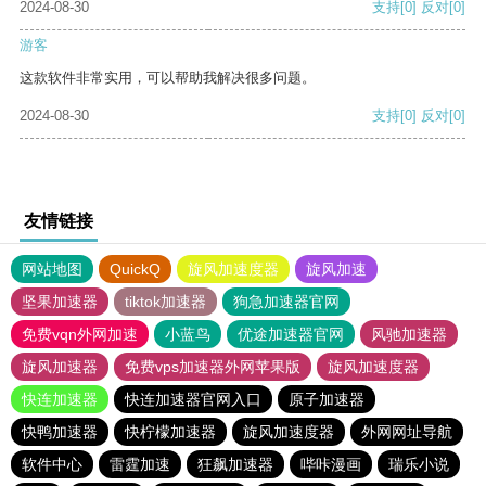
2024-08-30
支持
[0]
反对
[0]
游客
这款软件非常实用，可以帮助我解决很多问题。
2024-08-30
支持
[0]
反对
[0]
友情链接
网站地图
QuickQ
旋风加速度器
旋风加速
坚果加速器
tiktok加速器
狗急加速器官网
免费vqn外网加速
小蓝鸟
优途加速器官网
风驰加速器
旋风加速器
免费vps加速器外网苹果版
旋风加速度器
快连加速器
快连加速器官网入口
原子加速器
快鸭加速器
快柠檬加速器
旋风加速度器
外网网址导航
软件中心
雷霆加速
狂飙加速器
哔咔漫画
瑞乐小说