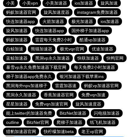
小美
小美vpn
小美加速器
ios加速器
旋风加速
蚂蚁加速器官网
旋风加速度器
instagram免费加速器
快连加速器app
火箭加速器
极光加速器
ios加速器
旋风加速器
快连加速器app
国外梯子加速器app
蚂蚁加速器
雷霆每天免费2小时
酷通vp加速器
白鲸加速
熊猫加速器
极光vqn官网
优途加速器
蓝鲸加速器
黑洞vp永久加速器
快联加速器
快鸭官网
暴雪vp永久免费加速器下载官网
每天免费2小时加速器
梯子加速器app免费永久
银河加速器下载苹果ins
黑洞海外npv加速梯子
雷霆加器速
蚂蚁vp加速器官网
黑洞永久加速器
香蕉加速器官网
免费vqn加速
星星加速器
免费vqn加速官网
旋风加速度器
能上twitter的加速器免费
BitzNet加速器
闪电猫加速器
outline
BitzNet官网
爬梯子加速器
纸飞机加速器
猎豹加速器官网
快柠檬加速beta
老王vp官网