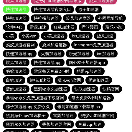
旋风加速器
免费vps加速器外网苹果版
旋风加速度器
快连加速器
快连加速器官网入口
原子加速器
快鸭加速器
快柠檬加速器
旋风加速度器
外网网址导航
软件中心
雷霆加速
狂飙加速器
哔咔漫画
瑞乐小说
小美
小美vpn
小美加速器
ios加速器
旋风加速
蚂蚁加速器官网
旋风加速度器
instagram免费加速器
快连加速器app
火箭加速器
极光加速器
ios加速器
旋风加速器
快连加速器app
国外梯子加速器app
蚂蚁加速器
雷霆每天免费2小时
酷通vp加速器
白鲸加速
熊猫加速器
极光vqn官网
优途加速器
蓝鲸加速器
黑洞vp永久加速器
快联加速器
快鸭官网
暴雪vp永久免费加速器下载官网
每天免费2小时加速器
梯子加速器app免费永久
银河加速器下载苹果ins
黑洞海外npv加速梯子
雷霆加器速
蚂蚁vp加速器官网
黑洞永久加速器
香蕉加速器官网
免费vqn加速