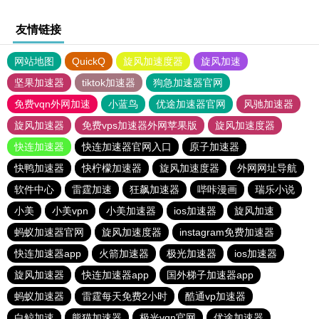
友情链接
网站地图
QuickQ
旋风加速度器
旋风加速
坚果加速器
tiktok加速器
狗急加速器官网
免费vqn外网加速
小蓝鸟
优途加速器官网
风驰加速器
旋风加速器
免费vps加速器外网苹果版
旋风加速度器
快连加速器
快连加速器官网入口
原子加速器
快鸭加速器
快柠檬加速器
旋风加速度器
外网网址导航
软件中心
雷霆加速
狂飙加速器
哔咔漫画
瑞乐小说
小美
小美vpn
小美加速器
ios加速器
旋风加速
蚂蚁加速器官网
旋风加速度器
instagram免费加速器
快连加速器app
火箭加速器
极光加速器
ios加速器
旋风加速器
快连加速器app
国外梯子加速器app
蚂蚁加速器
雷霆每天免费2小时
酷通vp加速器
白鲸加速
熊猫加速器
极光vqn官网
优途加速器